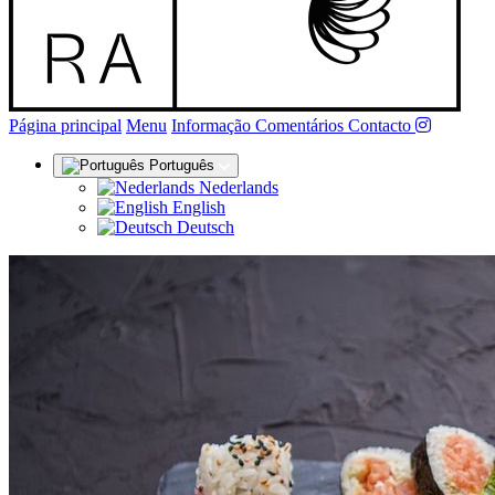
(actual)
Página principal
Menu
Informação
Comentários
Contacto
Português
Nederlands
English
Deutsch